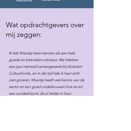
Wat opdrachtgevers over
mij zeggen:
Ik heb Maartje leren kennen als een hele
goede en betrokken adviseur. We hebben
een jaar intensief samengewerkt bij Kickstart
Cultuurfonds, en in die tijd heb ik haar echt
zien groeien. Maartje heeft veel
kennis van de
sector
en
kan goed onderbouwen
hoe ze tot
een oordeel komt. Ze is helder in haar
communicatie en je kunt van haar op aan. En
daarnaast is ze een hele gezellige, prettige
collega!
Wendy Veerman - programmamanager Kickstart
Cultuurfonds